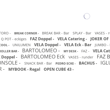
TORO -
BREAK BAR - Bar
SPLAY - Bar
VASES - 
BREAK CORNER -
FAZ Doppel -
VELA Catering -
JOKER OF 
Q POT - eckiges
VELA Doppel -
VELA Eck - Bar
UNILUMEN
JUMBO -
COOL -
BARTOLOMEO -
VELA Cat
FAZ -
ROLLER BAR -
MY DESK -
BARTOLOMEO Eck
FAZ 
 Doppel -
VASES - runder
ONSOLE -
IGL
BACHUS -
SNACK BAR - Bar
PEDRO ECKE -
 -
MYBOOK - Regal
OPEN CUBE 43 -