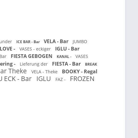
VELA - Bar
runder
JUMBO
ICE BAR - Bar
LOVE -
IGLU - Bar
VASES - eckiger
FIESTA GEBOGEN
 Bar
VASES
KANAL -
ering -
FIESTA - Bar
Lieferung der
BREAK
Bar Theke
BOOKY - Regal
VELA - Theke
U ECK - Bar
IGLU
FROZEN
FAZ -