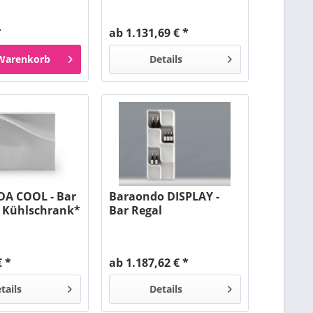
*
ab 1.131,69 € *
Warenkorb
Details
A COOL - Bar
Baraondo DISPLAY -
it Kühlschrank*
Bar Regal
€ *
ab 1.187,62 € *
tails
Details