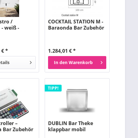
stro /
COCKTAIL STATION M -
 - weiß -
Baraonda Bar Zubehör
– MYYOUR
 € *
1.284,01 € *
tails
In den
Warenkorb
TIPP!
roller –
DUBLIN Bar Theke
 Bar Zubehör
klappbar mobil
GERADE - MYYOUR