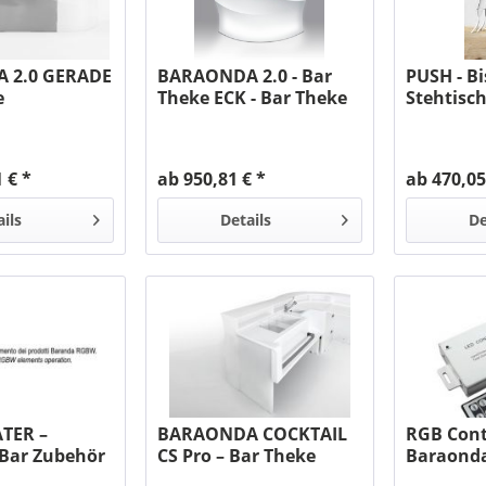
 2.0 GERADE
BARAONDA 2.0 - Bar
PUSH - Bi
e
Theke ECK - Bar Theke
Stehtisch
MYYOUR
 € *
ab 950,81 € *
ab 470,05
ails
Details
De
TER –
BARAONDA COCKTAIL
RGB Cont
Bar Zubehör
CS Pro – Bar Theke
Baraonda