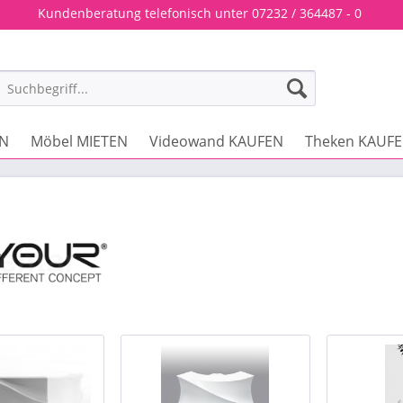
Kundenberatung telefonisch unter 07232 / 364487 - 0
EN
Möbel MIETEN
Videowand KAUFEN
Theken KAUF