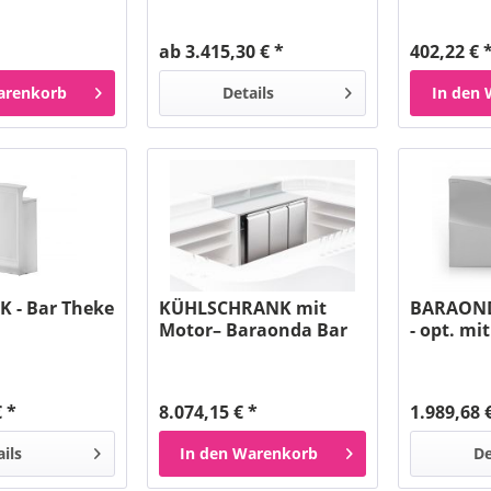
ab 3.415,30 € *
402,22 € 
arenkorb
Details
In den
K - Bar Theke
KÜHLSCHRANK mit
BARAOND
Motor– Baraonda Bar
- opt. m
Zubehör
 *
8.074,15 € *
1.989,68 
ails
In den
Warenkorb
De