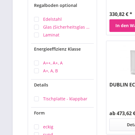
Regalboden optional
330,82 € *
Edelstahl
In den
W
Glas (Sicherheitsglas ESG)
Laminat
Energieeffizienz Klasse
A++, A+, A
A+, A, B
DUBLIN EC
Details
Tischplatte - klappbar
Form
ab 473,62 €
Det
eckig
rund