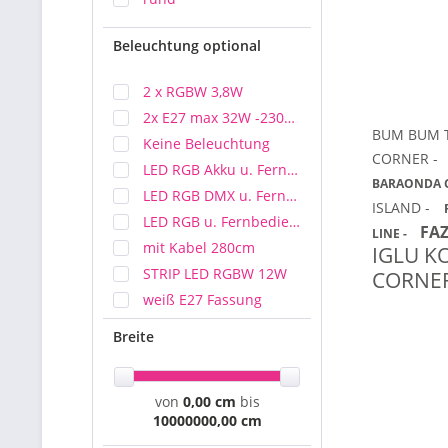
Beleuchtung optional
2 x RGBW 3,8W
2x E27 max 32W -230V 50/60Hz
BUM BUM 
Keine Beleuchtung
CORNER -
LED RGB Akku u. Fernbedienung
BARAONDA 
LED RGB DMX u. Fernbedienung
ISLAND -
LED RGB u. Fernbedienung
FAZ
LINE -
mit Kabel 280cm
IGLU K
STRIP LED RGBW 12W
CORNER
weiß E27 Fassung
Breite
von
0,00 cm
bis
10000000,00 cm