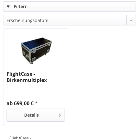
Filtern
FlightCase -
Birkenmultiplex
Phenol schwarz
ab 699,00 € *
Details
FlightCase -