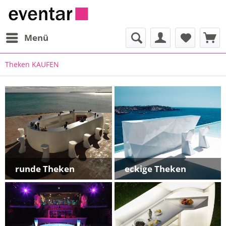
Menü
Theken KAUFEN
runde Theken
eckige Theken