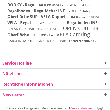
BOOKY - Regal
RGB REPEATER
IGLU KONSOLE -
Regalboden
Regalfächer INF
ROLLER BAR -
Oberfläche SUP
VELA Doppel -
KANAL -
IGLU - Bar
VELA - Regal
Regalboden INF
SPLAY - Bar
IGLU
OPEN CUBE 43 -
BREAK BAR - Bar
BREAK LINE -
VELA Catering -
Oberfläche
IGLU ECK - Bar
BARAONDA 2.0 -
SNACK BAR - Bar
FROZEN CORNER -
Service Hotline
Nützliches
Rechtliche Informationen
Newsletter
* Alle Preise inkl. gesetzl. Mehrwertsteuer zzgl.
Versandkosten
und ggf.