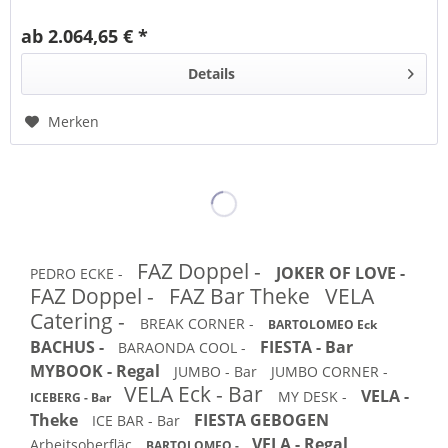
ab 2.064,65 € *
Details
Merken
FAZ Doppel -
JOKER OF LOVE -
PEDRO ECKE -
FAZ Doppel -
FAZ Bar Theke
VELA
Catering -
BREAK CORNER -
BARTOLOMEO Eck
BACHUS -
FIESTA - Bar
BARAONDA COOL -
MYBOOK - Regal
JUMBO - Bar
JUMBO CORNER -
VELA Eck - Bar
VELA -
MY DESK -
ICEBERG - Bar
Theke
FIESTA GEBOGEN
ICE BAR - Bar
VELA - Regal
Arbeitsoberfläc
BARTOLOMEO -