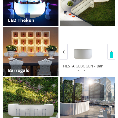
LED Theken
TIPP!
FIESTA GEBOGEN - Bar
Modulare LED – Bar
Barregale
Theke
Theke
ab 2.064,65 € *
18.207,00 € *