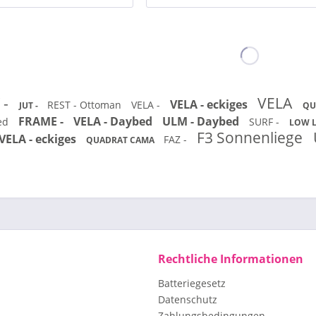
 -
VELA
VELA - eckiges
REST - Ottoman
VELA -
JUT -
QU
FRAME -
VELA - Daybed
ULM - Daybed
bed
SURF -
LOW L
F3 Sonnenliege
VELA - eckiges
FAZ -
QUADRAT CAMA
Rechtliche Informationen
Batteriegesetz
Datenschutz
Zahlungsbedingungen