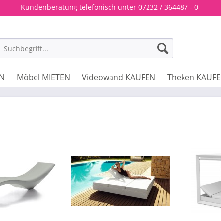
Kundenberatung telefonisch unter 07232 / 364487 - 0
EN
Möbel MIETEN
Videowand KAUFEN
Theken KAUF