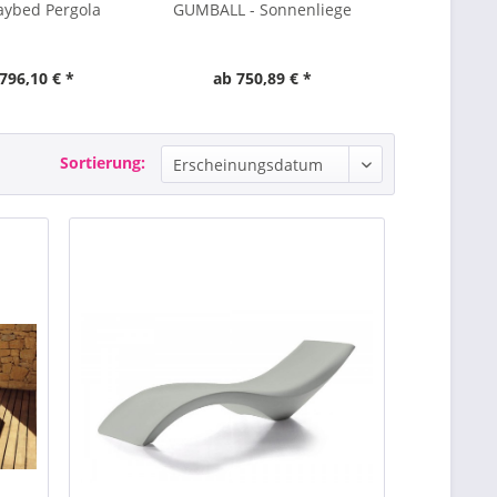
aybed Pergola
GUMBALL - Sonnenliege
LOW LITA 
796,10 € *
ab 750,89 € *
ab 65
Sortierung: