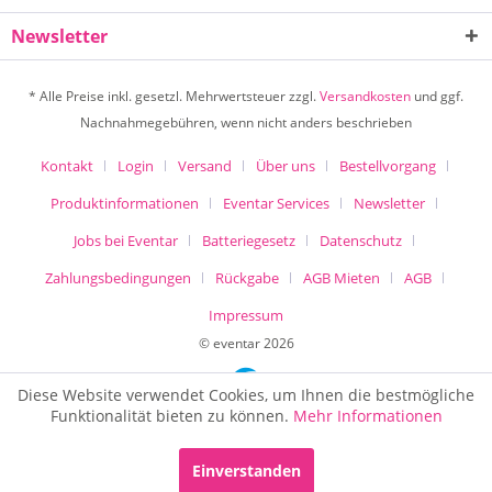
Newsletter
* Alle Preise inkl. gesetzl. Mehrwertsteuer zzgl.
Versandkosten
und ggf.
Nachnahmegebühren, wenn nicht anders beschrieben
Kontakt
Login
Versand
Über uns
Bestellvorgang
Produktinformationen
Eventar Services
Newsletter
Jobs bei Eventar
Batteriegesetz
Datenschutz
Zahlungsbedingungen
Rückgabe
AGB Mieten
AGB
Impressum
© eventar 2026
Diese Website verwendet Cookies, um Ihnen die bestmögliche
Funktionalität bieten zu können.
Mehr Informationen
MIETEN
X
Einverstanden