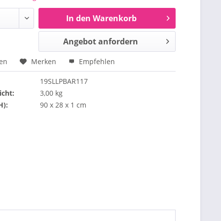
In den Warenkorb
Angebot anfordern
hen
Merken
Empfehlen
19SLLPBAR117
cht:
3,00 kg
H):
90 x 28 x 1 cm