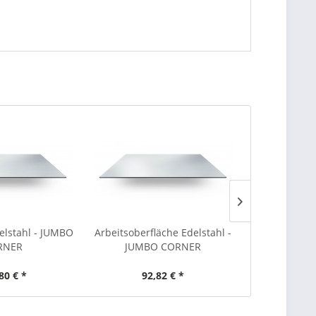
elstahl - JUMBO
Arbeitsoberfläche Edelstahl -
Arbeitsoberf
RNER
JUMBO CORNER
B
80 € *
92,82 € *
185