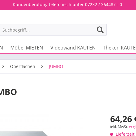
Kundenberatung telefonisch unter 07232 / 364487 - 0
EN
Möbel MIETEN
Videowand KAUFEN
Theken KAUF
Oberflächen
JUMBO
UMBO
64,26 
inkl. MwSt.
zzg
Lieferzeit