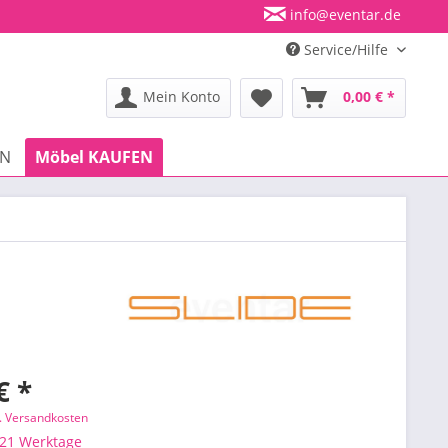
info@eventar.de
Service/Hilfe
Mein Konto
0,00 € *
EN
Möbel KAUFEN
€ *
l. Versandkosten
 21 Werktage