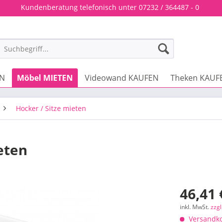
Kundenberatung telefonisch unter 07232 / 364487 - 0
EN
Möbel MIETEN
Videowand KAUFEN
Theken KAUF
Hocker / Sitze mieten
eten
46,41 
inkl. MwSt.
zzg
Versandko