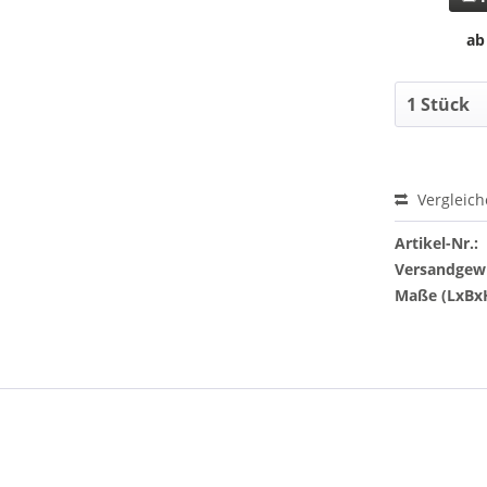
ab
Vergleic
Artikel-Nr.:
Versandgewi
Maße (LxBx