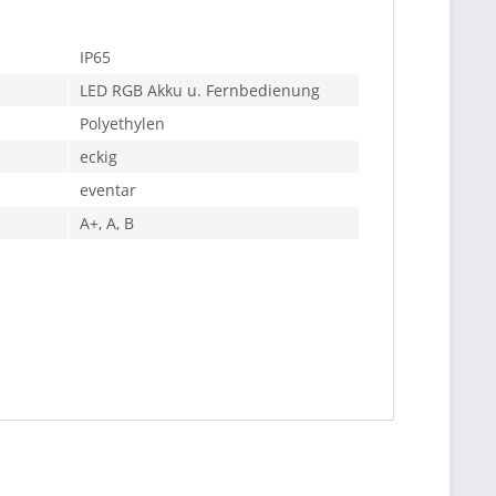
IP65
LED RGB Akku u. Fernbedienung
Polyethylen
eckig
eventar
A+, A, B