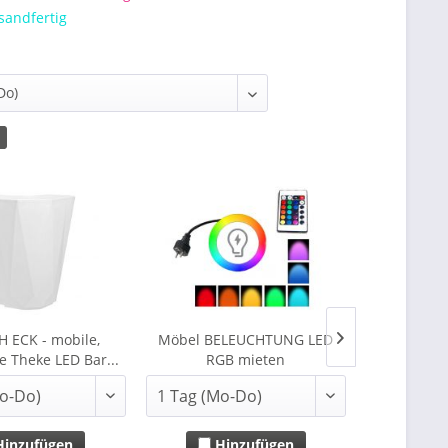
sandfertig
3
H ECK - mobile,
Möbel BELEUCHTUNG LED
DUBLIN GER
e Theke LED Bar...
RGB mieten
inzufügen
Hinzufügen
Hi