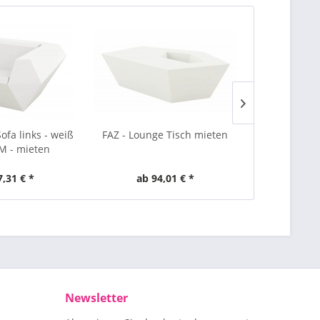
TIPP!
ofa links - weiß
FAZ - Lounge Tisch mieten
JETLAG - Si
 - mieten
MYYOUR
7,31 € *
ab 94,01 € *
ab 1
Newsletter