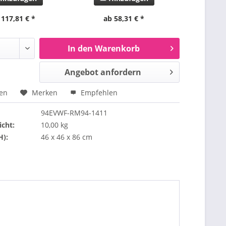
 117,81 € *
ab 58,31 € *
ab 
In den Warenkorb
Angebot anfordern
hen
Merken
Empfehlen
94EVWF-RM94-1411
cht:
10,00 kg
H):
46 x 46 x 86 cm