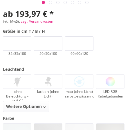
ab 193,97 € *
inkl. MwSt.
zzgl. Versandkosten
Größe in cm T / B / H
35x35x100
50x50x100
60x60x120
Leuchtend
- ohne
lackiert (ohne
matt (ohne Licht)
LED RGB
Beleuchtung -
Licht)
selbstbewässernd
Kabelgebunden
weiß C2
Weitere Optionen
Farbe