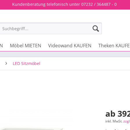
Kundenberatung telefonisch unter 07232 / 364487 - 0
EN
Möbel MIETEN
Videowand KAUFEN
Theken KAUF
LED Sitzmöbel
ab 392
inkl. MwSt.
zzg