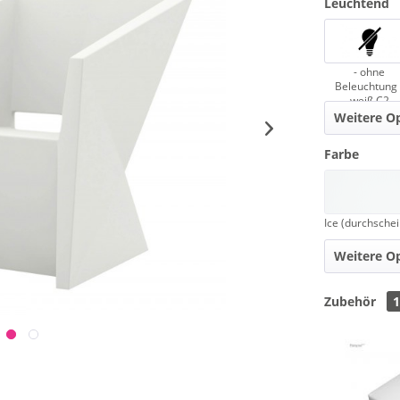
Leuchtend
- ohne
Beleuchtung 
weiß C2
Weitere O
Farbe
Weitere O
Zubehör