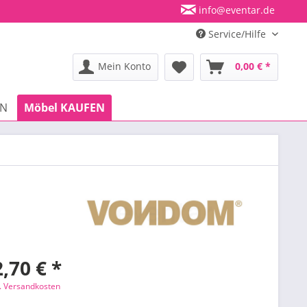
info@eventar.de
Service/Hilfe
Mein Konto
0,00 € *
EN
Möbel KAUFEN
,70 € *
l. Versandkosten