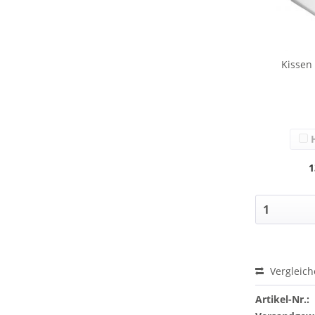
Kissen
H
1
Vergleic
Artikel-Nr.: