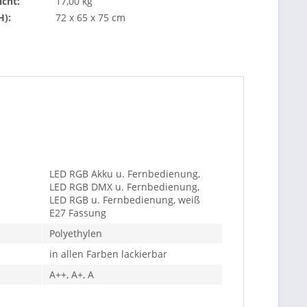
cht:
17,00 kg
H):
72 x 65 x 75 cm
LED RGB Akku u. Fernbedienung,
LED RGB DMX u. Fernbedienung,
LED RGB u. Fernbedienung, weiß
E27 Fassung
Polyethylen
in allen Farben lackierbar
A++, A+, A