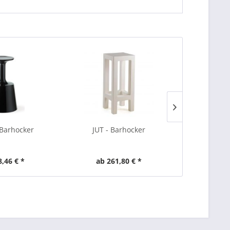
Barhocker
JUT - Barhocker
MOMA -
8,46 € *
ab 261,80 € *
ab 2