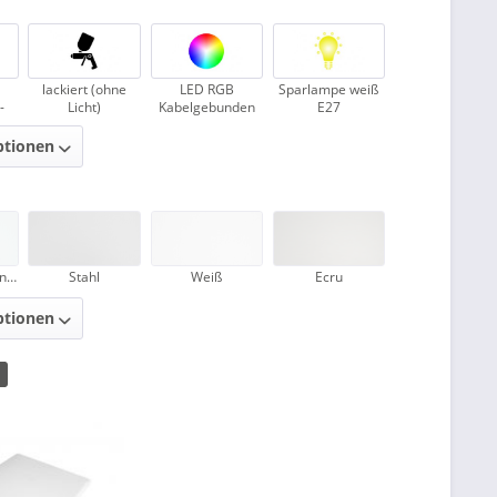
lackiert (ohne
LED RGB
Sparlampe weiß
-
Licht)
Kabelgebunden
E27
ptionen
Ice (durchscheinend)
Stahl
Weiß
Ecru
ptionen
1