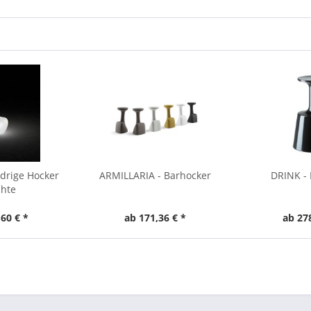
drige Hocker
ARMILLARIA - Barhocker
DRINK - 
chte
60 € *
ab 171,36 € *
ab 27