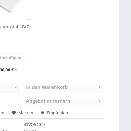
 - Armstuhl FAZ
inzufügen
30,90 € *
In den Warenkorb
Angebot anfordern
hen
Merken
Empfehlen
43VO54015