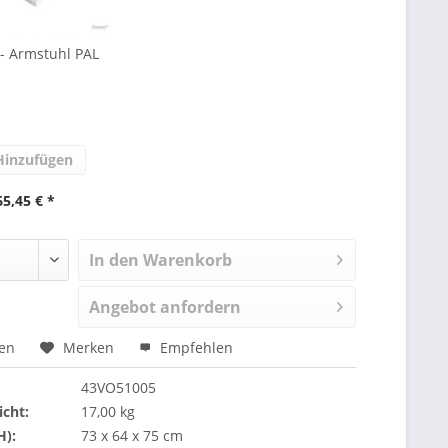
 - Armstuhl PAL
inzufügen
65,45 € *
In den Warenkorb
Angebot anfordern
hen
Merken
Empfehlen
43VO51005
cht:
17,00 kg
H):
73 x 64 x 75 cm