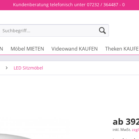
Kundenberatung telefonisch unter 07232 / 364487 - 0
EN
Möbel MIETEN
Videowand KAUFEN
Theken KAUF
LED Sitzmöbel
ab 392
inkl. MwSt.
zzg