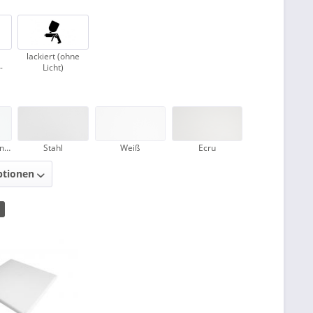
lackiert (ohne
-
Licht)
Ice (durchscheinend)
Stahl
Weiß
Ecru
ptionen
1