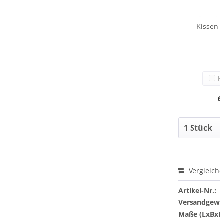
Kissen
H
Vergleic
Artikel-Nr.:
Versandgewi
Maße (LxBx