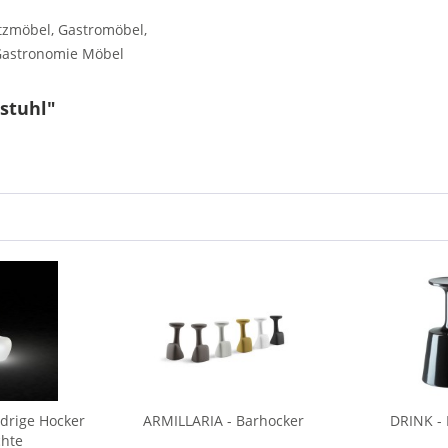
tzmöbel, Gastromöbel,
 Gastronomie Möbel
stuhl"
drige Hocker
ARMILLARIA - Barhocker
DRINK - 
chte