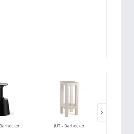
Barhocker
JUT - Barhocker
MOMA -