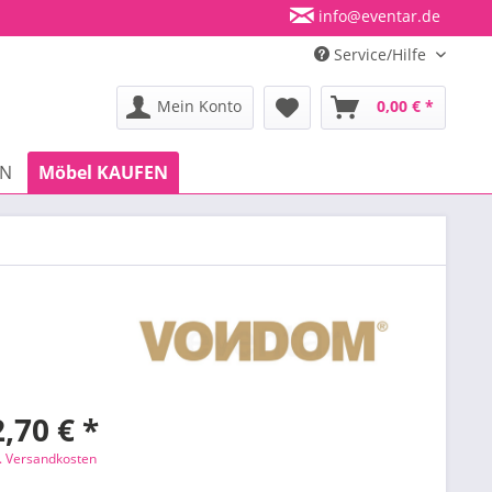
info@eventar.de
Service/Hilfe
Mein Konto
0,00 € *
EN
Möbel KAUFEN
,70 € *
l. Versandkosten