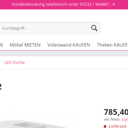
Kundenberatung telefonisch unter 07232 / 364487 - 0
EN
Möbel MIETEN
Videowand KAUFEN
Theken KAUF
LED Tische
2
785,40
inkl. MwSt.
zzg
Lieferzeit