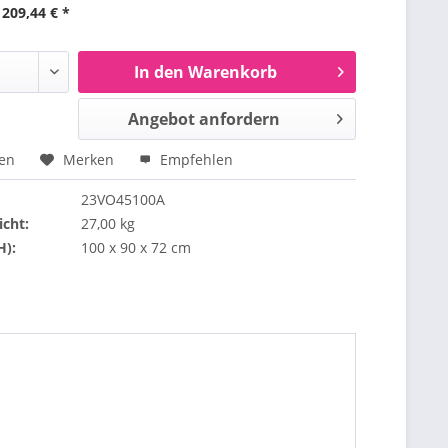
 209,44 € *
In den Warenkorb
Angebot anfordern
hen
Merken
Empfehlen
23VO45100A
cht:
27,00 kg
H):
100 x 90 x 72 cm