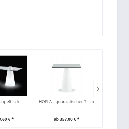
oppeltisch
HOPLA - quadratischer Tisch
HOPLA - 
9,60 € *
ab 357,00 € *
ab 3