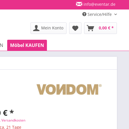
info@eventar.de
Service/Hilfe
Mein Konto
0,00 € *
EN
Möbel KAUFEN
 € *
l. Versandkosten
 ca. 21 Tage