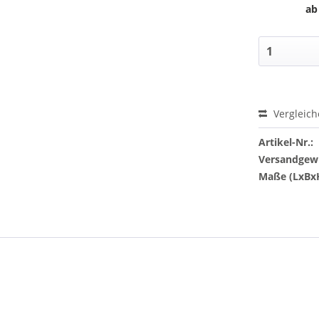
ab
Vergleic
Artikel-Nr.:
Versandgewi
Maße (LxBx