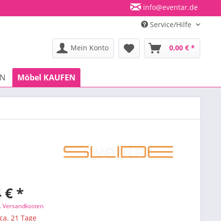
info@eventar.de
Service/Hilfe
Mein Konto
0,00 € *
EN
Möbel KAUFEN
 € *
l. Versandkosten
 ca. 21 Tage