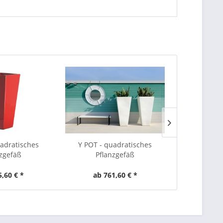
uadratisches
Y POT - quadratisches
Q POT - eck
nzgefäß
Pflanzgefäß
5,60 € *
ab 761,60 € *
ab 1