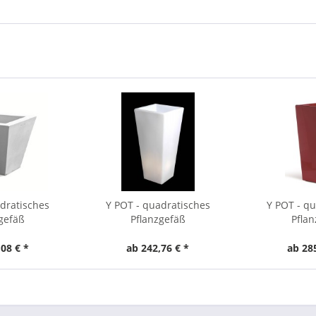
dratisches
Y POT - quadratisches
Y POT - q
gefäß
Pflanzgefäß
Pfla
08 € *
ab 242,76 € *
ab 28