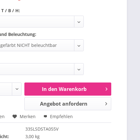
T / B / H:
und Beleuchtung:
In den Warenkorb
Angebot anfordern
hen
Merken
Empfehlen
33SLSDSTA055V
cht:
3,00 kg