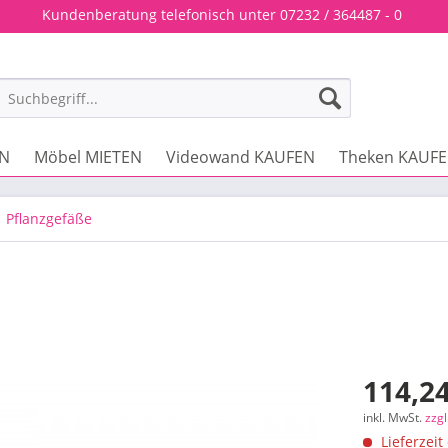
Kundenberatung telefonisch unter 07232 / 364487 - 0
EN
Möbel MIETEN
Videowand KAUFEN
Theken KAUF
Pflanzgefäße
114,24
inkl. MwSt.
zzg
Lieferzeit